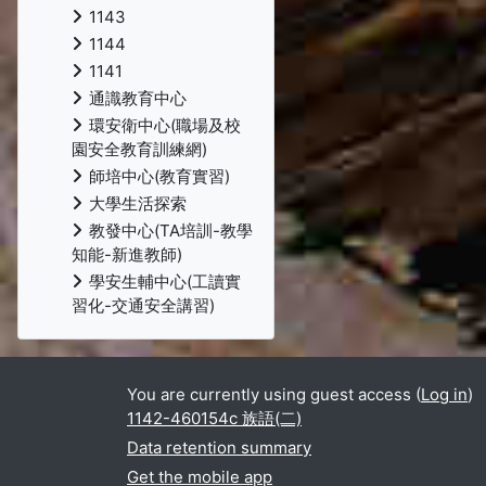
1143
1144
1141
通識教育中心
環安衛中心(職場及校
園安全教育訓練網)
師培中心(教育實習)
大學生活探索
教發中心(TA培訓-教學
知能-新進教師)
學安生輔中心(工讀實
習化-交通安全講習)
You are currently using guest access (
Log in
)
1142-460154c 族語(二)
Data retention summary
Get the mobile app