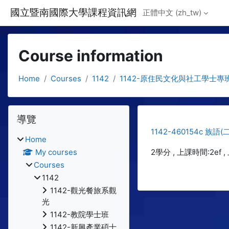
Skip to main content
國立暨南國際大學課程資訊網
正體中文 ‎(zh_tw)‎
Course information
Home
Courses
1142
1142-原住民文化與社工學士專
Blocks
Skip 導覽
導覽
1142-460154c 族語(二
Home
My courses
2學分 , 上課時間:2ef 
Courses
1142
1142-觀光餐旅系觀
光
1142-教院學士班
1142-新興產業碩士