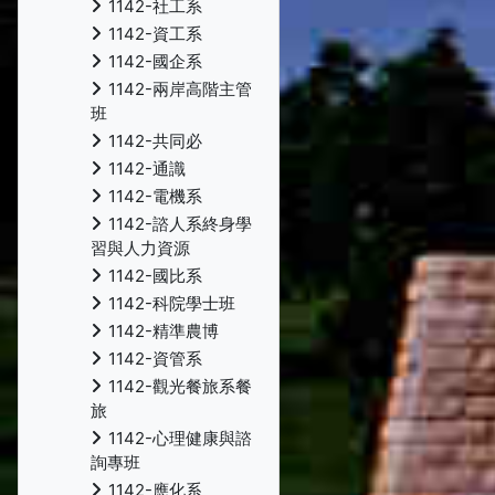
1142-社工系
1142-資工系
1142-國企系
1142-兩岸高階主管
班
1142-共同必
1142-通識
1142-電機系
1142-諮人系終身學
習與人力資源
1142-國比系
1142-科院學士班
1142-精準農博
1142-資管系
1142-觀光餐旅系餐
旅
1142-心理健康與諮
詢專班
1142-應化系