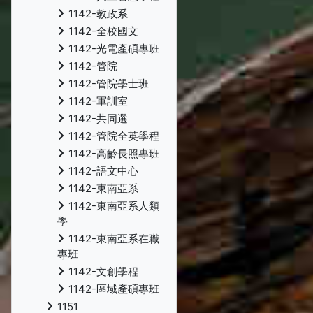
1142-教政系
1142-全校國文
1142-光電產碩專班
1142-管院
1142-管院學士班
1142-軍訓室
1142-共同選
1142-管院全英學程
1142-高齡長照專班
1142-語文中心
1142-東南亞系
1142-東南亞系人類
學
1142-東南亞系在職
專班
1142-文創學程
1142-區域產碩專班
1151