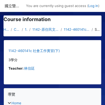
Skip to main content
國立暨南國際大學課程資訊網
You are currently using guest access (
Log in
)
Course information
Home
Courses
1142
1142-原住民文化與社工學士專班
1142-460141c 社會工作實習(下)
Summary
1142-460141c 社會工作實習(下)
3學分
Teacher:
林信廷
Blocks
Skip 導覽
導覽
Home