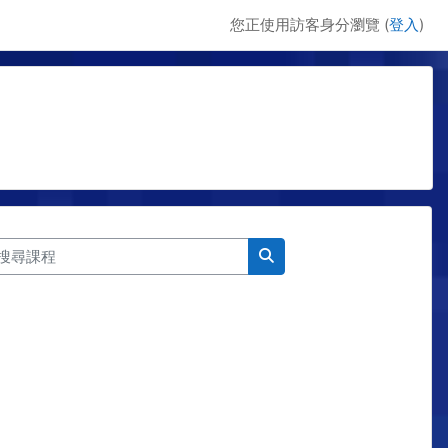
您正使用訪客身分瀏覽 (
登入
)
尋課程
搜尋課程