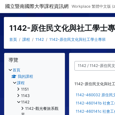
跳至主要內容
國立暨南國際大學課程資訊網
Workplace 繁體中文版 ‎(zh
1142-原住民文化與社工學士
首頁
課程
1142
1142-原住民文化與社工學士專班
區塊
跳過 導覽
導覽
課程類別
首頁
我的課程
課程
1142-原住民文化與社
1151
1142-460032 原住
1143
1142
1142-460141b 社會
1142-觀光餐旅系觀
1142-460141c 社會
光