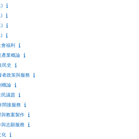
)
)
)
)
民社會福利
創意產業概論
原住民史
心障礙者政策與服務
福利概論
原住民議題
會工作間接服務
化教材與教案製作
際合作與志願服務
文化