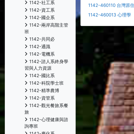
1142-社工系
1142-460110 台
1142-資工系
1142-460013 心理學
1142-國企系
1142-兩岸高階主管
班
1142-共同必
1142-通識
1142-電機系
1142-諮人系終身學
習與人力資源
1142-國比系
1142-科院學士班
1142-精準農博
1142-資管系
1142-觀光餐旅系餐
旅
1142-心理健康與諮
詢專班
1142-應化系