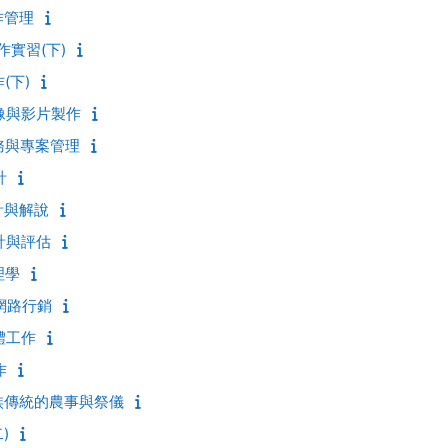
工作管理
工作實習(下)
作(下)
礎影像與影片製作
劃實務與專案管理
計
設計與解說
設計與評估
理學
體網路行銷
團體工作
作
德克族傳統的農事與祭儀
)